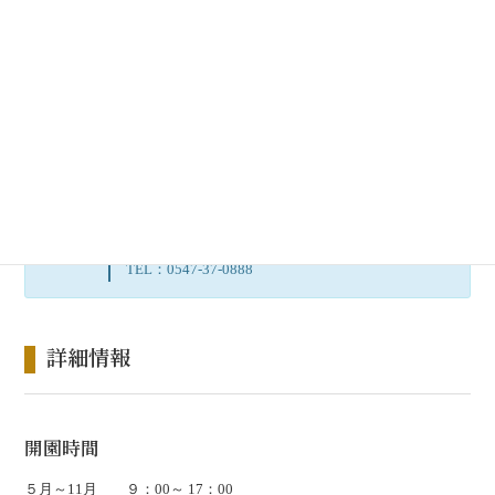
います。
ローズショップ
住所：
〒427-0061 静岡県島田市ばらの丘１丁目２
１−１
営業時間：ランチ 11:30～17:00(ラストオーダー
16:15)
Information
※自家製ソフトクリームのオーダーは17時まで
定休日：月曜日※ばらの丘公園フェスタ開催期間
は無休
TEL：0547-37-0888
詳細情報
開園時間
５月～11月 ９：00～ 17：00