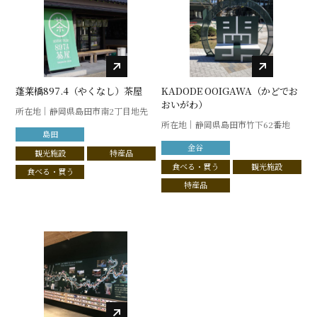
蓬莱橋897.4（やくなし）茶屋
KADODE OOIGAWA（かどでお
おいがわ）
所在地｜静岡県島田市南2丁目地先
所在地｜静岡県島田市竹下62番地
島田
金谷
観光施設
特産品
食べる・買う
観光施設
食べる・買う
特産品