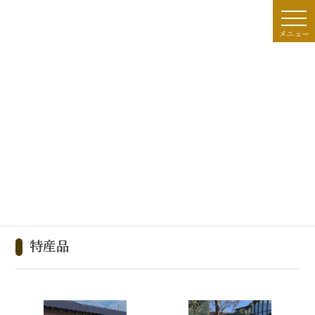
コ
ナ
ン
ビ
Language
テ
ゲ
メニュー
ン
ー
ツ
シ
観光情報
へ
ョ
ス
ン
キ
に
ッ
移
プ
動
HOME
観光情報
特産品
特産品