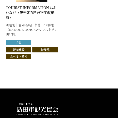
TOURIST INFORMATION おお
いなび（観光案内所兼物産販売
所）
所在地｜静岡県島田市竹下62番地
（KADODE OOIGAWA レストラン
側北側）
金谷
観光施設
特産品
食べる・買う