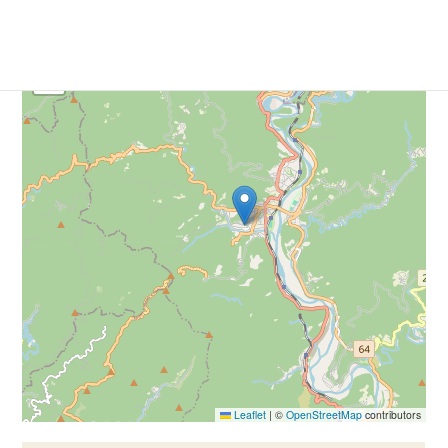
+
−
Leaflet
|
©
OpenStreetMap
contributors