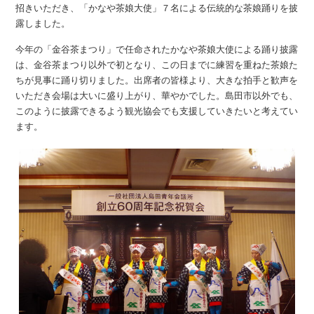
招きいただき、「かなや茶娘大使」７名による伝統的な茶娘踊りを披
露しました。
今年の「金谷茶まつり」で任命されたかなや茶娘大使による踊り披露
は、金谷茶まつり以外で初となり、この日までに練習を重ねた茶娘た
ちが見事に踊り切りました。出席者の皆様より、大きな拍手と歓声を
いただき会場は大いに盛り上がり、華やかでした。島田市以外でも、
このように披露できるよう観光協会でも支援していきたいと考えてい
ます。