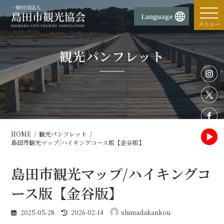
コ
ナ
ン
ビ
Language
テ
ゲ
メニュー
ン
ー
ツ
シ
観光パンフレット
へ
ョ
ス
ン
キ
に
ッ
移
プ
動
HOME
観光パンフレット
島田市観光マップ/ハイキングコース版【金谷版】
島田市観光マップ/ハイキングコ
ース版【金谷版】
最
2025-05-28
2026-02-14
shimadakankou
終