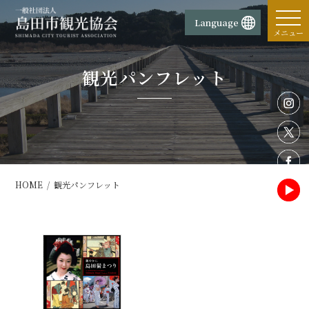
コ
ナ
ン
ビ
Language
テ
ゲ
メニュー
ン
ー
ツ
シ
観光パンフレット
へ
ョ
ス
ン
キ
に
ッ
移
プ
動
HOME
観光パンフレット