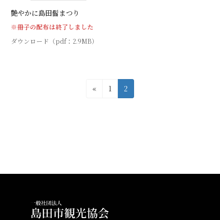
艶やかに島田髷まつり
※冊子の配布は終了しました
ダウンロード（pdf：2.9MB）
投
固
固
«
1
2
稿
定
定
ペ
ペ
の
ー
ー
ペ
ジ
ジ
ー
ジ
送
り