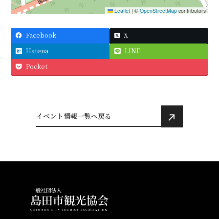
Leaflet
|
©
OpenStreetMap
contributors
Facebook
X
Hatena
LINE
Pocket
イベント情報一覧へ戻る