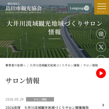
コ
ナ
ン
ビ
Language
テ
ゲ
メニュー
ン
ー
大井川流域観光地域づくりサロン
ツ
シ
へ
ョ
情報
ス
ン
キ
に
ッ
移
プ
動
事業者の皆様へ
大井川流域観光地域づくりサロン情報
サロン情報
サロン情報
2026.05.29
サロン情報
2026年度 大井川流域観光地域づくりサロン開催報告