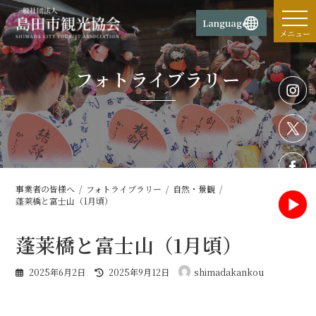
コ
ナ
ン
ビ
Language
テ
ゲ
メニュー
ン
ー
ツ
シ
フォトライブラリー
へ
ョ
ス
ン
キ
に
ッ
移
プ
動
事業者の皆様へ
フォトライブラリー
自然・景観
蓬莱橋と富士山（1月頃）
蓬莱橋と富士山（1月頃）
最
2025年6月2日
2025年9月12日
shimadakankou
終
更
新