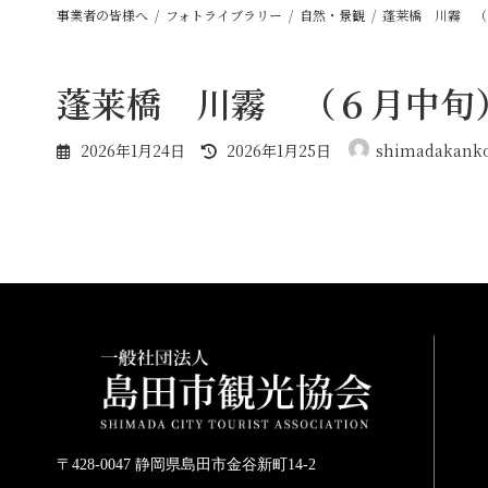
事業者の皆様へ
フォトライブラリー
自然・景観
蓬莱橋 川霧 （
蓬莱橋 川霧 （６月中旬
最
2026年1月24日
2026年1月25日
shimadakank
終
更
新
日
時
:
〒428-0047 静岡県島田市金谷新町14-2