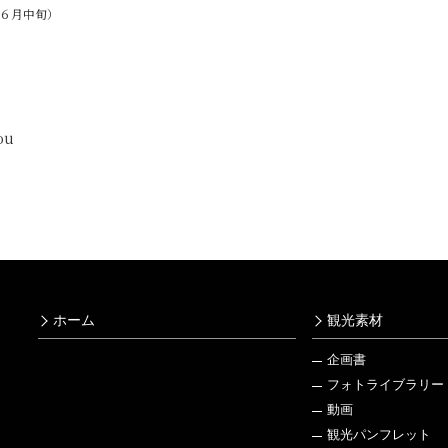
６月中旬）
）
ou
ホーム
観光素材
企画書
フォトライブラリー
動画
観光パンフレット