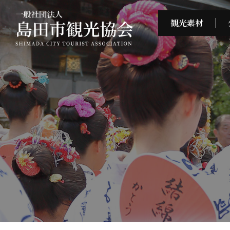
コ
ナ
ン
ビ
観光素材
テ
ゲ
ン
ー
ツ
シ
へ
ョ
ス
ン
キ
に
ッ
移
プ
動