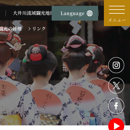
大井川流域観光地域づくりサロン情報
視察サービ
Language
メニュー
観光の皆様
リンク